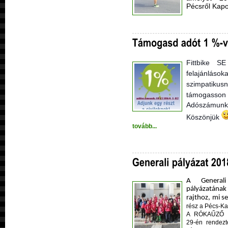
Pécsről Kap
Fittbike S
felajánláso
szimpatikusn
támogasson a
Adószámunk
Köszönjük
tovább...
A Generali
pályázatána
rajthoz, mi s
rész a Pécs-Ka
A RÓKAŰZŐ vá
29-én rendezt