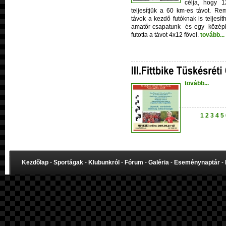
célja, hogy 
teljesítjük a 60 km-es távot. R
távok a kezdő futóknak is teljesít
amatőr csapatunk
és egy
közép
futotta a távot 4x12 fővel.
tovább...
tovább...
1
2
3
4
5
Kezdőlap
-
Sportágak
-
Klubunkról
-
Fórum
-
Galéria
-
Eseménynaptár
-