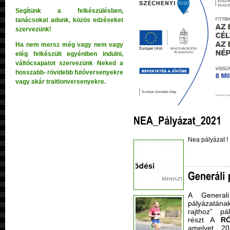
Segítünk a felkészülésben,
tanácsokat adunk, közös edzéseket
szervezünk!
Ha nem mersz még vagy nem vagy
elég felkészült egyéniben indulni,
váltócsapatot szervezünk Neked a
hosszabb- rövidebb futóversenyekre
vagy akár traitlonversenyekre.
Nea pályázat 
A Generali
pályázatána
rajthoz” pá
részt
A
RÓ
amelyet 20