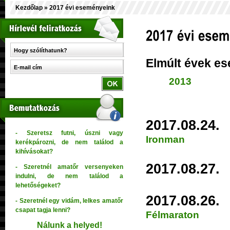
Kezdőlap
» 2017 évi eseményeink
Elmúlt évek es
2013
2017.08.2
- Szeretsz futni, úszni vagy
Ironman
kerékpározni, de nem találod a
kihívásokat?
2017.08.2
- Szeretnél amatőr versenyeken
indulni, de nem találod a
lehetőségeket?
2017.08.2
- Szeretnél egy vidám, lelkes amatőr
csapat tagja lenni?
Félmaraton
Nálunk
a
helyed!